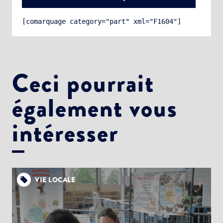
[comarquage category="part" xml="F1604"]
Ceci pourrait
également vous
Choisissez votre abonnement :
Alertes Mail
intéresser
Newsletter Culture
Newsletter Sport et Vie associative
VIE LOCALE