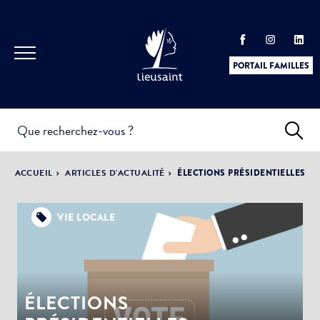
PORTAIL FAMILLES
INFOS
PRATIQUES &
ACTUALITÉS &
ACCUEIL
ARTICLES D'ACTUALITÉ
ÉLECTIONS PRÉSIDENTIELLES
DÉMARCHES
ÉVÈNEMENTS
VIE LOCALE
DÉMOCRATIE
LA VILLE
PARTICIPATIVE
ÉLECTIONS