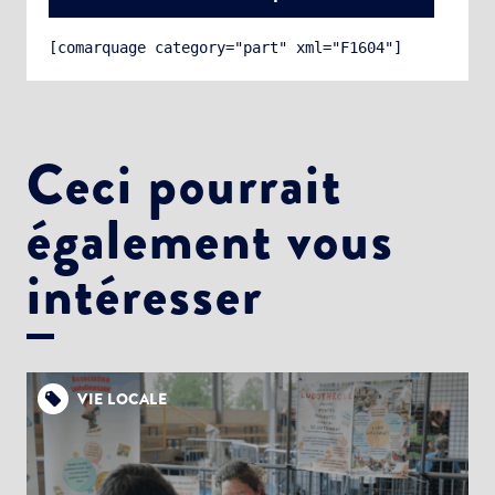
[comarquage category="part" xml="F1604"]
Ceci pourrait
également vous
Choisissez votre abonnement :
Alertes Mail
intéresser
Newsletter Culture
Newsletter Sport et Vie associative
VIE LOCALE