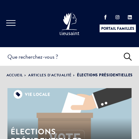
PORTAIL FAMILLES
INFOS
PRATIQUES &
ACTUALITÉS &
ACCUEIL
ARTICLES D'ACTUALITÉ
ÉLECTIONS PRÉSIDENTIELLES
DÉMARCHES
ÉVÈNEMENTS
VIE LOCALE
DÉMOCRATIE
LA VILLE
PARTICIPATIVE
ÉLECTIONS