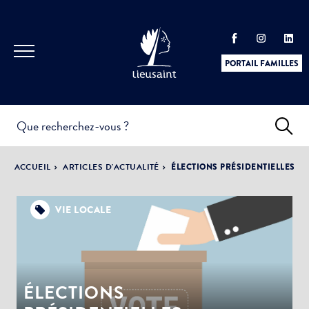
PORTAIL FAMILLES
INFOS
PRATIQUES &
ACTUALITÉS &
ACCUEIL
ARTICLES D'ACTUALITÉ
ÉLECTIONS PRÉSIDENTIELLES
DÉMARCHES
ÉVÈNEMENTS
VIE LOCALE
DÉMOCRATIE
LA VILLE
PARTICIPATIVE
ÉLECTIONS