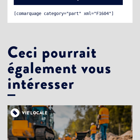
[comarquage category="part" xml="F1604"]
Ceci pourrait
également vous
Choisissez votre abonnement :
Alertes Mail
intéresser
Newsletter Culture
Newsletter Sport et Vie associative
VIE LOCALE