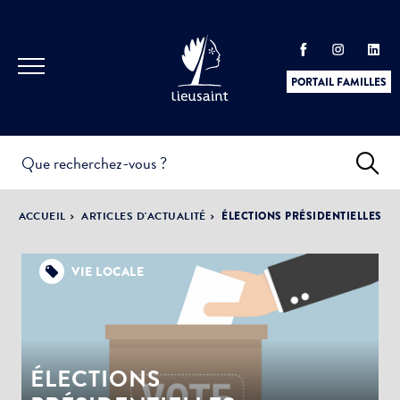
PORTAIL FAMILLES
INFOS
PRATIQUES &
ACTUALITÉS &
ACCUEIL
ARTICLES D'ACTUALITÉ
ÉLECTIONS PRÉSIDENTIELLES
DÉMARCHES
ÉVÈNEMENTS
VIE LOCALE
DÉMOCRATIE
LA VILLE
PARTICIPATIVE
ÉLECTIONS