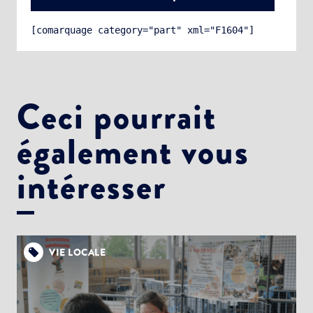
[comarquage category="part" xml="F1604"]
Ceci pourrait
également vous
Choisissez votre abonnement :
Alertes Mail
intéresser
Newsletter Culture
Newsletter Sport et Vie associative
VIE LOCALE