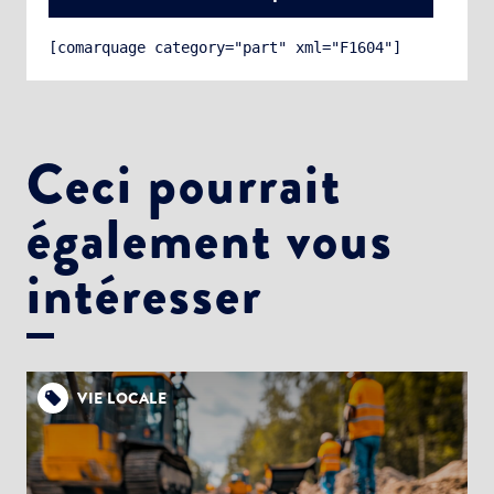
[comarquage category="part" xml="F1604"]
Ceci pourrait
également vous
Choisissez votre abonnement :
Alertes Mail
intéresser
Newsletter Culture
Newsletter Sport et Vie associative
VIE LOCALE