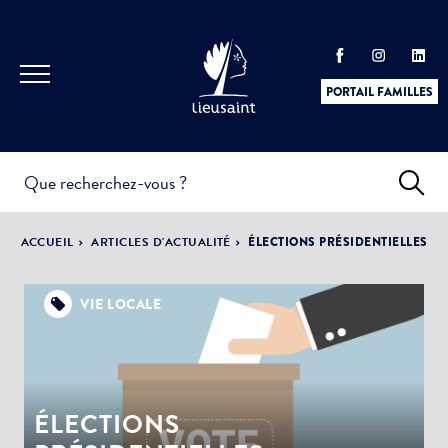
PORTAIL FAMILLES
INFOS
PRATIQUES &
ACTUALITÉS &
ACCUEIL
ARTICLES D'ACTUALITÉ
ÉLECTIONS PRÉSIDENTIELLES
DÉMARCHES
ÉVÈNEMENTS
VIE LOCALE
DÉMOCRATIE
LA VILLE
PARTICIPATIVE
ÉLECTIONS