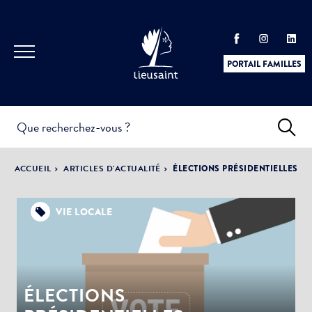
PORTAIL FAMILLES
INFOS
PRATIQUES &
ACTUALITÉS &
ACCUEIL
ARTICLES D'ACTUALITÉ
ÉLECTIONS PRÉSIDENTIELLES
DÉMARCHES
ÉVÈNEMENTS
VIE LOCALE
DÉMOCRATIE
LA VILLE
PARTICIPATIVE
ÉLECTIONS