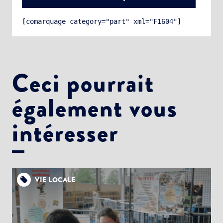
[comarquage category="part" xml="F1604"]
Ceci pourrait
également vous
Choisissez votre abonnement :
Alertes Mail
intéresser
Newsletter Culture
Newsletter Sport et Vie associative
VIE LOCALE