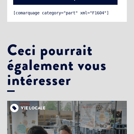
[comarquage category="part" xml="F1604"]
Ceci pourrait
également vous
Choisissez votre abonnement :
Alertes Mail
intéresser
Newsletter Culture
Newsletter Sport et Vie associative
VIE LOCALE