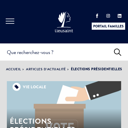
PORTAIL FAMILLES
INFOS
PRATIQUES &
ACTUALITÉS &
ACCUEIL
ARTICLES D'ACTUALITÉ
ÉLECTIONS PRÉSIDENTIELLES
DÉMARCHES
ÉVÈNEMENTS
VIE LOCALE
DÉMOCRATIE
LA VILLE
PARTICIPATIVE
ÉLECTIONS