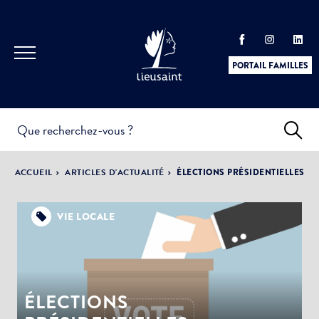
PORTAIL FAMILLES
INFOS
PRATIQUES &
ACTUALITÉS &
ACCUEIL
ARTICLES D'ACTUALITÉ
ÉLECTIONS PRÉSIDENTIELLES
DÉMARCHES
ÉVÈNEMENTS
VIE LOCALE
DÉMOCRATIE
LA VILLE
PARTICIPATIVE
ÉLECTIONS