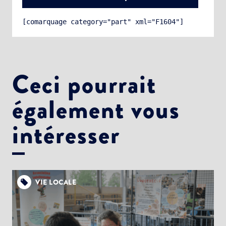
[comarquage category="part" xml="F1604"]
Ceci pourrait
également vous
Choisissez votre abonnement :
Alertes Mail
intéresser
Newsletter Culture
Newsletter Sport et Vie associative
VIE LOCALE