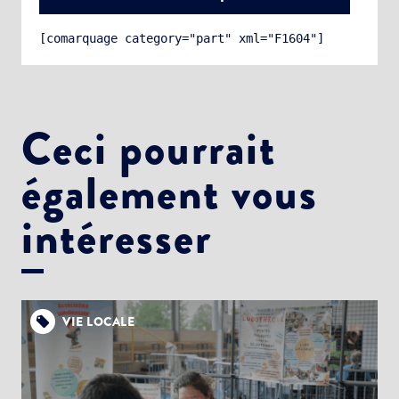
[comarquage category="part" xml="F1604"]
Ceci pourrait
également vous
Choisissez votre abonnement :
Alertes Mail
intéresser
Newsletter Culture
Newsletter Sport et Vie associative
VIE LOCALE