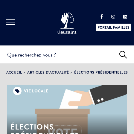
PORTAIL FAMILLES
INFOS
PRATIQUES &
ACTUALITÉS &
ACCUEIL
ARTICLES D'ACTUALITÉ
ÉLECTIONS PRÉSIDENTIELLES
DÉMARCHES
ÉVÈNEMENTS
VIE LOCALE
DÉMOCRATIE
LA VILLE
PARTICIPATIVE
ÉLECTIONS