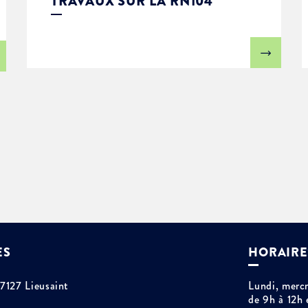
TRAVAUX SUR LA RN104
ES
HORAIRE
77127 Lieusaint
Lundi, mercr
de 9h à 12h 