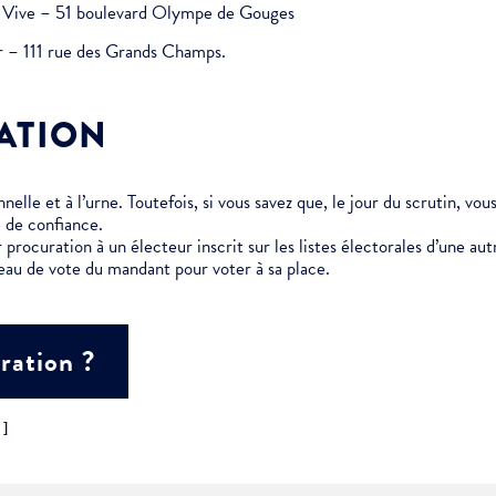
au Vive – 51 boulevard Olympe de Gouges
er – 111 rue des Grands Champs.
ment :
ATION
ciative
elle et à l’urne. Toutefois, si vous savez que, le jour du scrutin, vo
 de confiance.
 procuration à un électeur inscrit sur les listes électorales d’une 
eau de vote du mandant pour voter à sa place.
ration ?
"]