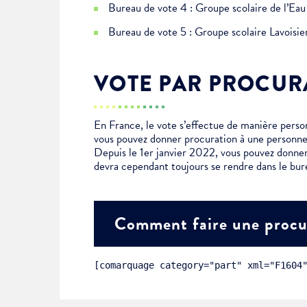
Bureau de vote 4 : Groupe scolaire de l’E
Bureau de vote 5 : Groupe scolaire Lavoisi
Choisissez votre abonne
Alertes Mail
VOTE PAR PROCUR
Newsletter Culture
Newsletter Sport et Vie asso
En France, le vote s’effectue de manière personn
vous pouvez donner procuration à une personne
Depuis le 1er janvier 2022, vous pouvez donner
devra cependant toujours se rendre dans le bur
Comment faire une procu
[comarquage category="part" xml="F1604