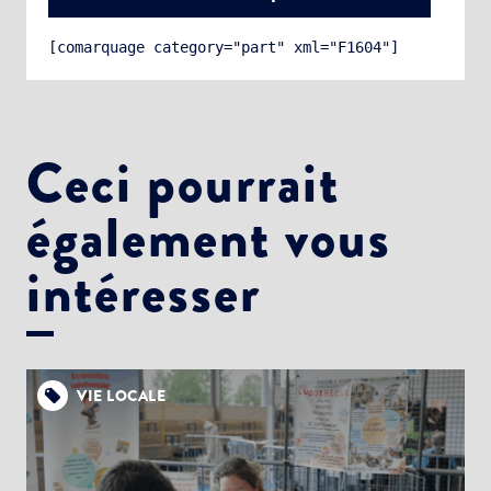
[comarquage category="part" xml="F1604"]
Ceci pourrait
également vous
Choisissez votre abonnement :
Alertes Mail
intéresser
Newsletter Culture
Newsletter Sport et Vie associative
VIE LOCALE