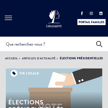
PORTAIL FAMILLES
INFOS
PRATIQUES &
ACTUALITÉS &
ACCUEIL
ARTICLES D'ACTUALITÉ
ÉLECTIONS PRÉSIDENTIELLES
DÉMARCHES
ÉVÈNEMENTS
VIE LOCALE
DÉMOCRATIE
LA VILLE
PARTICIPATIVE
ÉLECTIONS