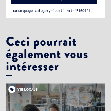
[comarquage category="part" xml="F1604"]
Ceci pourrait
également vous
Choisissez votre abonnement :
Alertes Mail
intéresser
Newsletter Culture
Newsletter Sport et Vie associative
VIE LOCALE