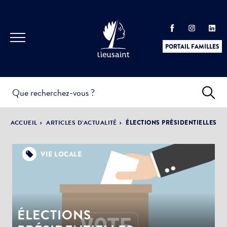
PORTAIL FAMILLES
INFOS
PRATIQUES &
ACTUALITÉS &
ACCUEIL
ARTICLES D'ACTUALITÉ
ÉLECTIONS PRÉSIDENTIELLES
DÉMARCHES
ÉVÈNEMENTS
VIE LOCALE
DÉMOCRATIE
LA VILLE
PARTICIPATIVE
ÉLECTIONS