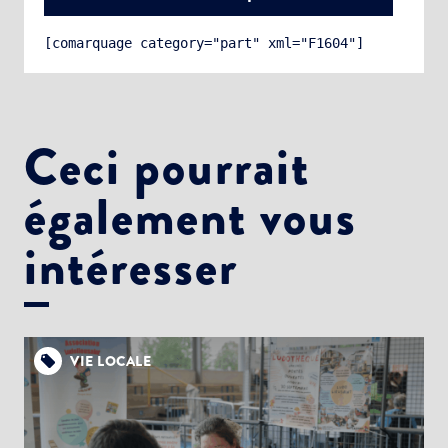
[comarquage category="part" xml="F1604"]
Ceci pourrait
également vous
Choisissez votre abonnement :
Alertes Mail
intéresser
Newsletter Culture
Newsletter Sport et Vie associative
VIE LOCALE