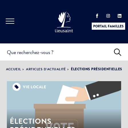
PORTAIL FAMILLES
INFOS
PRATIQUES &
ACTUALITÉS &
ACCUEIL
ARTICLES D'ACTUALITÉ
ÉLECTIONS PRÉSIDENTIELLES
DÉMARCHES
ÉVÈNEMENTS
VIE LOCALE
DÉMOCRATIE
LA VILLE
PARTICIPATIVE
ÉLECTIONS