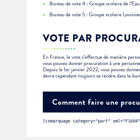
Bureau de vote 4 : Groupe scolaire de l’E
Bureau de vote 5 : Groupe scolaire Lavoisi
Choisissez votre abonne
Alertes Mail
VOTE PAR PROCUR
Newsletter Culture
Newsletter Sport et Vie asso
En France, le vote s’effectue de manière personn
vous pouvez donner procuration à une personne
Depuis le 1er janvier 2022, vous pouvez donner
devra cependant toujours se rendre dans le bur
Comment faire une procu
[comarquage category="part" xml="F1604