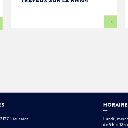
TRAVAUX SUR LA RN104
ES
HORAIRE
77127 Lieusaint
Lundi, mercr
de 9h à 12h 