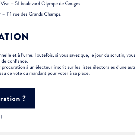
au Vive – 51 boulevard Olympe de Gouges
er – 111 rue des Grands Champs.
ment :
ATION
ciative
elle et à l’urne. Toutefois, si vous savez que, le jour du scrutin, vo
 de confiance.
 procuration à un électeur inscrit sur les listes électorales d’une 
eau de vote du mandant pour voter à sa place.
ration ?
"]