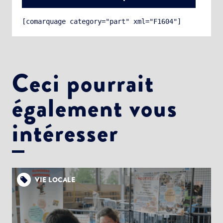
[comarquage category="part" xml="F1604"]
Ceci pourrait
également vous
Choisissez votre abonnement :
Alertes Mail
intéresser
Newsletter Culture
Newsletter Sport et Vie associative
VIE LOCALE