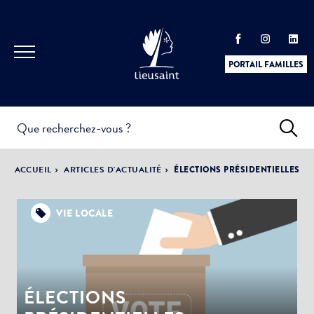
PORTAIL FAMILLES
INFOS
PRATIQUES &
ACTUALITÉS &
ACCUEIL
ARTICLES D'ACTUALITÉ
ÉLECTIONS PRÉSIDENTIELLES
DÉMARCHES
ÉVÈNEMENTS
VIE LOCALE
DÉMOCRATIE
LA VILLE
PARTICIPATIVE
ÉLECTIONS