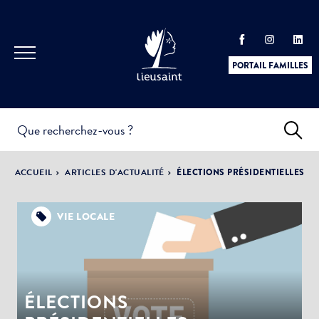
PORTAIL FAMILLES
INFOS
PRATIQUES &
ACTUALITÉS &
ACCUEIL
ARTICLES D'ACTUALITÉ
ÉLECTIONS PRÉSIDENTIELLES
DÉMARCHES
ÉVÈNEMENTS
VIE LOCALE
DÉMOCRATIE
LA VILLE
PARTICIPATIVE
ÉLECTIONS