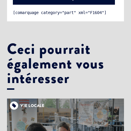
[comarquage category="part" xml="F1604"]
Ceci pourrait
également vous
Choisissez votre abonnement :
Alertes Mail
intéresser
Newsletter Culture
Newsletter Sport et Vie associative
VIE LOCALE