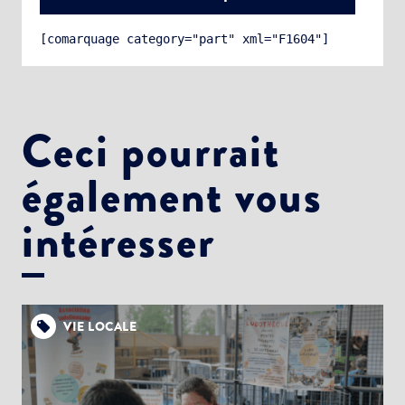
[comarquage category="part" xml="F1604"]
Ceci pourrait
également vous
Choisissez votre abonnement :
Alertes Mail
intéresser
Newsletter Culture
Newsletter Sport et Vie associative
VIE LOCALE