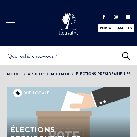
PORTAIL FAMILLES
INFOS
PRATIQUES &
ACTUALITÉS &
ACCUEIL
ARTICLES D'ACTUALITÉ
ÉLECTIONS PRÉSIDENTIELLES
DÉMARCHES
ÉVÈNEMENTS
VIE LOCALE
DÉMOCRATIE
LA VILLE
PARTICIPATIVE
ÉLECTIONS