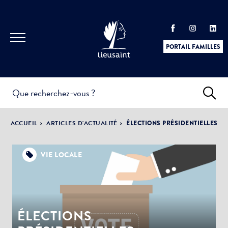
PORTAIL FAMILLES
INFOS
PRATIQUES &
ACTUALITÉS &
ACCUEIL
ARTICLES D'ACTUALITÉ
ÉLECTIONS PRÉSIDENTIELLES
DÉMARCHES
ÉVÈNEMENTS
VIE LOCALE
DÉMOCRATIE
LA VILLE
PARTICIPATIVE
ÉLECTIONS