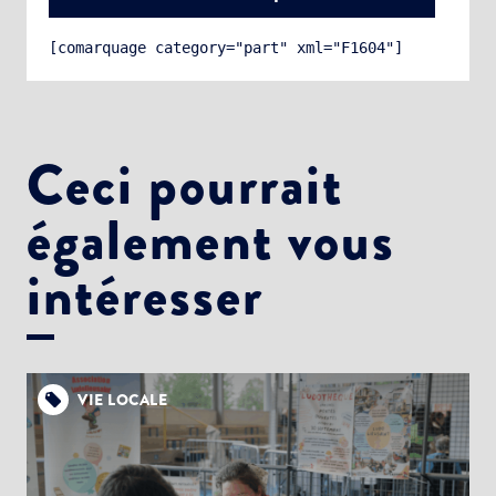
[comarquage category="part" xml="F1604"]
Ceci pourrait
également vous
Choisissez votre abonnement :
Alertes Mail
intéresser
Newsletter Culture
Newsletter Sport et Vie associative
VIE LOCALE