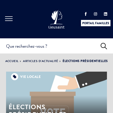
PORTAIL FAMILLES
INFOS
PRATIQUES &
ACTUALITÉS &
ACCUEIL
ARTICLES D'ACTUALITÉ
ÉLECTIONS PRÉSIDENTIELLES
DÉMARCHES
ÉVÈNEMENTS
VIE LOCALE
DÉMOCRATIE
LA VILLE
PARTICIPATIVE
ÉLECTIONS