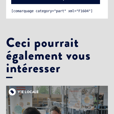
[comarquage category="part" xml="F1604"]
Ceci pourrait
également vous
Choisissez votre abonnement :
Alertes Mail
intéresser
Newsletter Culture
Newsletter Sport et Vie associative
VIE LOCALE