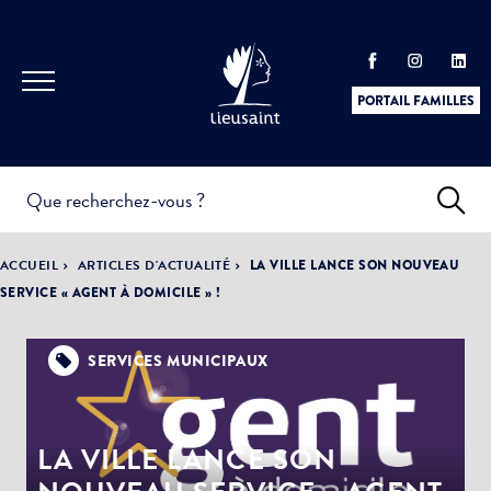
PORTAIL FAMILLES
INFOS
PRATIQUES &
ACTUALITÉS &
ACCUEIL
ARTICLES D'ACTUALITÉ
LA VILLE LANCE SON NOUVEAU
DÉMARCHES
ÉVÈNEMENTS
SERVICE « AGENT À DOMICILE » !
SERVICES MUNICIPAUX
DÉMOCRATIE
LA VILLE
PARTICIPATIVE
LA VILLE LANCE SON