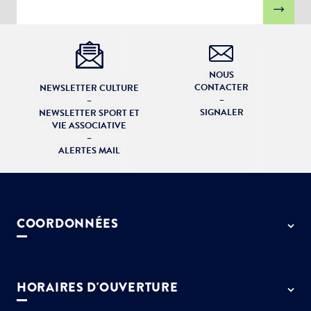
NOUS
CONTACTER
NEWSLETTER CULTURE
–
–
SIGNALER
NEWSLETTER SPORT ET
VIE ASSOCIATIVE
–
ALERTES MAIL
COORDONNÉES
50 rue de Paris - 77127 Lieusaint
01 64 13 55 55
HORAIRES D'OUVERTURE