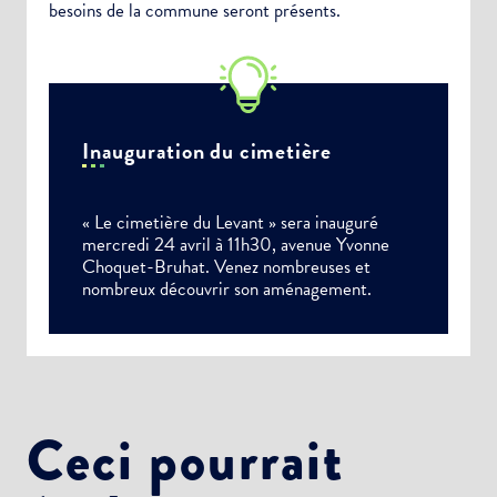
besoins de la commune seront présents.
Inauguration du cimetière
« Le cimetière du Levant » sera inauguré
mercredi 24 avril à 11h30, avenue Yvonne
Choquet-Bruhat. Venez nombreuses et
nombreux découvrir son aménagement.
Choisissez votre abonnement :
Alertes Mail
Ceci pourrait
Newsletter Culture
Newsletter Sport et Vie associative