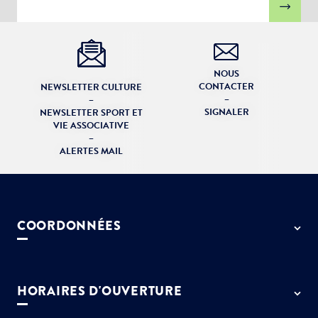
NOUS
CONTACTER
NEWSLETTER CULTURE
–
–
SIGNALER
NEWSLETTER SPORT ET
VIE ASSOCIATIVE
–
ALERTES MAIL
COORDONNÉES
50 rue de Paris - 77127 Lieusaint
01 64 13 55 55
HORAIRES D'OUVERTURE
contact@ville-lieusaint.fr