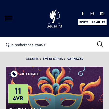
PORTAIL FAMILLES
INFOS
PRATIQUES &
ACTUALITÉS &
ACCUEIL
ÉVÉNEMENTS
CARNAVAL
DÉMARCHES
ÉVÈNEMENTS
VIE LOCALE
11
DÉMOCRATIE
LA VILLE
PARTICIPATIVE
AVR