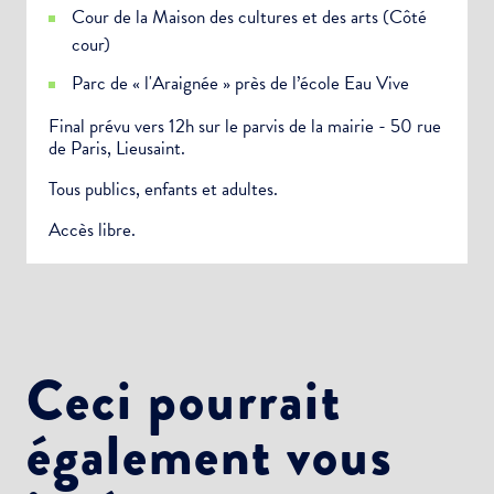
Cour de la Maison des cultures et des arts (Côté
cour)
Parc de « l'Araignée » près de l’école Eau Vive
Final prévu vers 12h sur le parvis de la mairie - 50 rue
de Paris, Lieusaint.
Tous publics, enfants et adultes.
Accès libre.
Choisissez votre abonnement :
Ceci pourrait
Alertes Mail
également vous
Newsletter Culture
Newsletter Sport et Vie associative