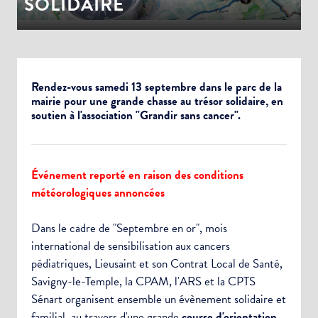
SOLIDAIRE
Rendez-vous samedi 13 septembre dans le parc de la
mairie pour une grande chasse au trésor solidaire, en
soutien à l'association "Grandir sans cancer".
Événement reporté en raison des conditions
météorologiques annoncées
Dans le c
adre de
"Septembre en or",
mois
international de sensibilisation aux cancers
pédiatriques,
Lieusaint et son Contrat Local de Santé,
Savigny-le-Temple, la CPAM, l'ARS et la CPTS
Sénart organise
nt
ensemble
un
évènement
solidaire et
familial, au travers d'une grande
course d'orientation