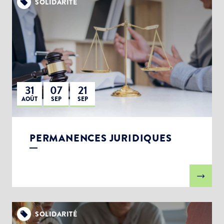
SOLIDARITÉ
31
07
21
AOÛT
SEP
SEP
PERMANENCES JURIDIQUES
SOLIDARITÉ