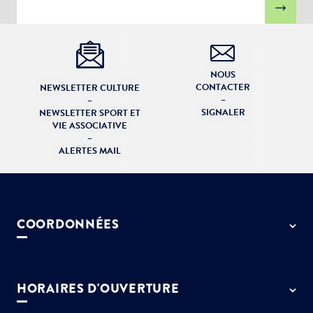
NOUS
CONTACTER
NEWSLETTER CULTURE
–
–
SIGNALER
NEWSLETTER SPORT ET
VIE ASSOCIATIVE
–
ALERTES MAIL
COORDONNÉES
50 rue de Paris - 77127 Lieusaint
01 64 13 55 55
HORAIRES D'OUVERTURE
contact@ville-lieusaint.fr