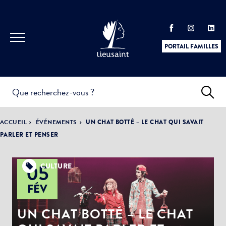
PORTAIL FAMILLES
INFOS
PRATIQUES &
ACTUALITÉS &
ACCUEIL
ÉVÉNEMENTS
UN CHAT BOTTÉ – LE CHAT QUI SAVAIT
DÉMARCHES
ÉVÈNEMENTS
PARLER ET PENSER
05
CULTURE
DÉMOCRATIE
FÉV
LA VILLE
PARTICIPATIVE
UN CHAT BOTTÉ – LE CHAT