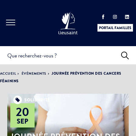
PORTAIL FAMILLES
INFOS
PRATIQUES &
ACTUALITÉS &
ACCUEIL
ÉVÉNEMENTS
JOURNÉE PRÉVENTION DES CANCERS
DÉMARCHES
ÉVÈNEMENTS
FÉMININS
SOLIDARITÉ
20
DÉMOCRATIE
LA VILLE
PARTICIPATIVE
SEP