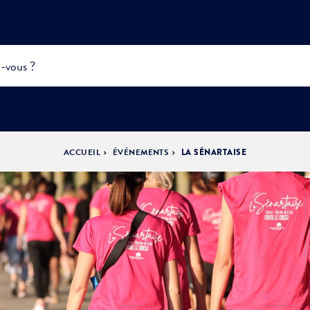
ACCUEIL
ÉVÉNEMENTS
LA SÉNARTAISE
INFOS
PRATIQUES &
ACTUALITÉS &
DÉMOCRATIE
DÉMARCHES
ÉVÈNEMENTS
LA VILLE
PARTICIPATIVE