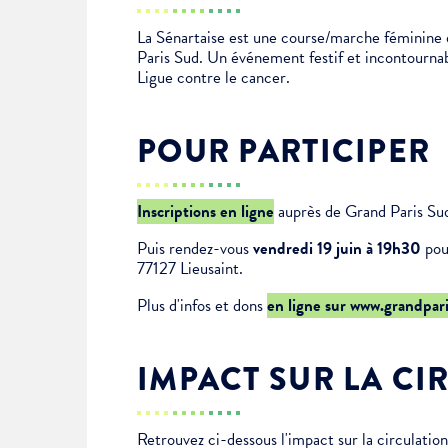
Je suis étudiant
La Sénartaise est une course/marche féminine 
Paris Sud. Un événement festif et incontournable
Ligue contre le cancer.
POUR PARTICIPER
Inscriptions en ligne
auprès de Grand Paris Su
Puis rendez-vous
vendredi 19 juin à 19h30
pou
77127 Lieusaint.
Plus d'infos et dons
en ligne sur www.grandpari
IMPACT SUR LA CI
Retrouvez ci-dessous l'impact sur la circulatio