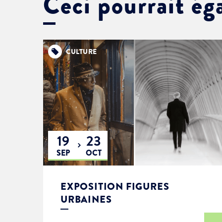
Ceci pourrait ég
CULTURE
19
23
SEP
OCT
EXPOSITION FIGURES
URBAINES