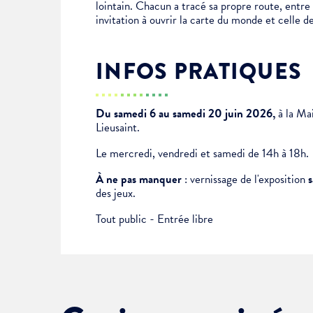
lointain. Chacun a tracé sa propre route, entre
Je suis étudiant
invitation à ouvrir la carte du monde et celle 
INFOS PRATIQUES
Du samedi 6 au samedi 20 juin 2026,
à la Mai
Lieusaint.
Le mercredi, vendredi et samedi de 14h à 18h.
Choisissez votre abonne
À ne pas manquer
: vernissage de l'exposition
s
Alertes Mail
des jeux.
Newsletter Culture
Tout public - Entrée libre
Newsletter Sport et Vie asso