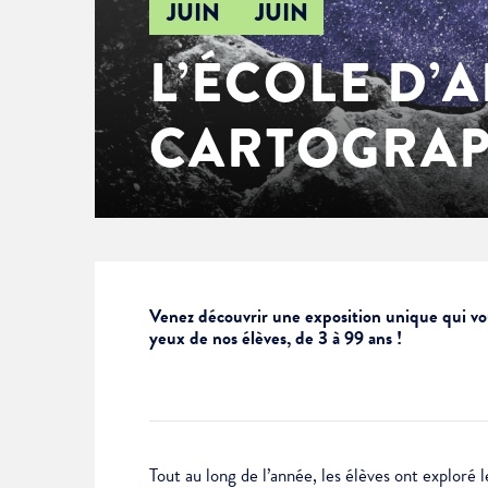
JUIN
JUIN
Enfance & jeunesse
Famille
Élus du conseil municipal
Ville bienveillante
L’ÉCOLE D’A
Cadre de vie
Logement
Séances du Conseil municipal
Ville éducative
CARTOGRAPH
Culture
État-civil & papiers
Actes administratifs
Ville écologique
Temps libre
Citoyenneté
Solidarité
Location de salles
Venez découvrir une exposition unique qui vous
yeux de nos élèves, de 3 à 99 ans !
Annuaires & carte interactive
Urbanisme
Je suis senior
Tout au long de l’année, les élèves ont exploré 