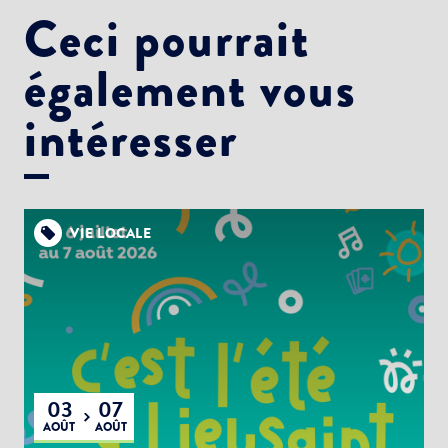
Ceci pourrait
également vous
intéresser
VIE LOCALE
03
07
AOÛT
AOÛT