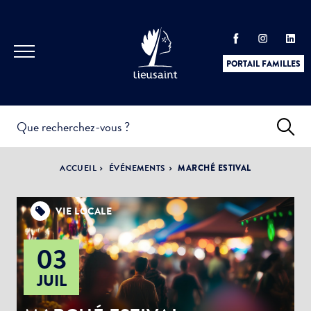
PORTAIL FAMILLES
INFOS
PRATIQUES &
ACTUALITÉS &
ACCUEIL
ÉVÉNEMENTS
MARCHÉ ESTIVAL
DÉMARCHES
ÉVÈNEMENTS
VIE LOCALE
03
DÉMOCRATIE
LA VILLE
PARTICIPATIVE
JUIL