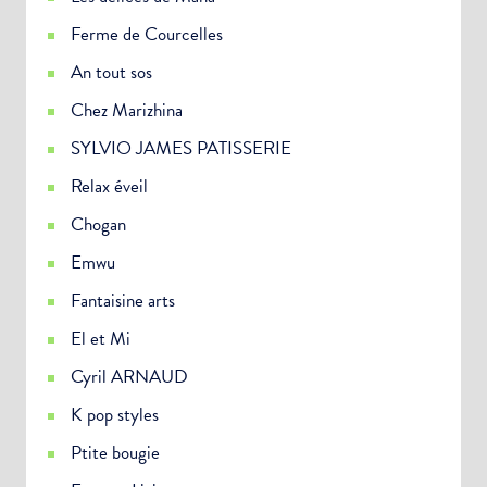
Ferme de Courcelles
An tout sos
Chez Marizhina
SYLVIO JAMES PATISSERIE
Relax éveil
Chogan
Emwu
Fantaisine arts
El et Mi
Cyril ARNAUD
Choisissez votre abonnement :
K pop styles
Alertes Mail
Ptite bougie
Newsletter Culture