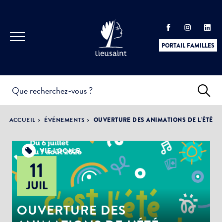
PORTAIL FAMILLES
INFOS
PRATIQUES &
ACTUALITÉS &
ACCUEIL
ÉVÉNEMENTS
OUVERTURE DES ANIMATIONS DE L’ÉTÉ
DÉMARCHES
ÉVÈNEMENTS
VIE LOCALE
11
DÉMOCRATIE
JUIL
LA VILLE
PARTICIPATIVE
OUVERTURE DES