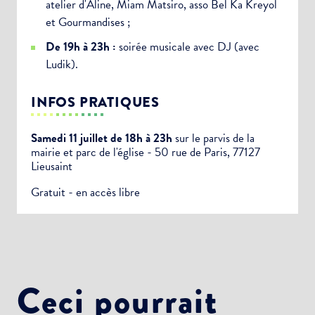
atelier d'Aline, Miam Matsiro, asso Bel Ka Kreyol
et Gourmandises ;
De 19h à 23h :
soirée musicale avec DJ (avec
Ludik).
INFOS PRATIQUES
Samedi 11 juillet de 18h à 23h
sur le parvis de la
mairie et parc de l'église - 50 rue de Paris, 77127
Lieusaint
Gratuit - en accès libre
Choisissez votre abonnement :
Alertes Mail
Ceci pourrait
Newsletter Culture