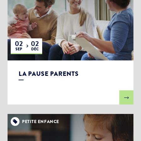
02
02
SEP
DÉC
LA PAUSE PARENTS
PETITE ENFANCE