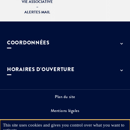
VIE ASSOCIATIVE
–
ALERTES MAIL
COORDONNÉES
50 rue de Paris - 77127 Lieusaint
01 64 13 55 55
HORAIRES D'OUVERTURE
contact@ville-lieusaint.fr
Lundi, mercredi, jeudi et vendredi
de 9h à 12h et de 14h à 17h30
Mardi de 14h à 17h30
Plan du site
Permanence le samedi de 9h30 à 12h
Mentions légales
Espace presse
This site uses cookies and gives you control over what you want to