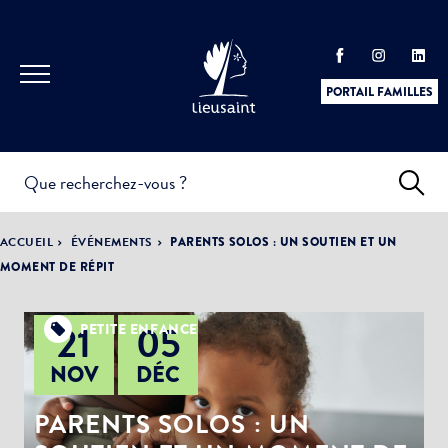
PORTAIL FAMILLES
INFOS
PRATIQUES &
ACTUALITÉS &
ACCUEIL
ÉVÉNEMENTS
PARENTS SOLOS : UN SOUTIEN ET UN
DÉMARCHES
ÉVÈNEMENTS
MOMENT DE RÉPIT
21
05
PETITE ENFANCE
DÉMOCRATIE
NOV
DÉC
LA VILLE
PARTICIPATIVE
PARENTS SOLOS : UN