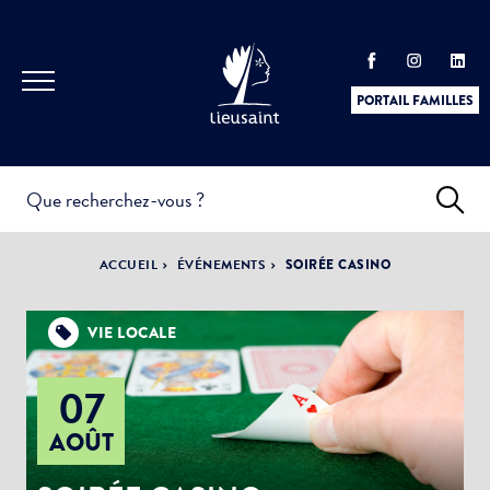
PORTAIL FAMILLES
INFOS
PRATIQUES &
ACTUALITÉS &
ACCUEIL
ÉVÉNEMENTS
SOIRÉE CASINO
DÉMARCHES
ÉVÈNEMENTS
VIE LOCALE
07
DÉMOCRATIE
LA VILLE
PARTICIPATIVE
AOÛT