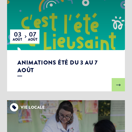
Choisissez votre abonnement :
Alertes Mail
Newsletter Culture
Newsletter Sport et Vie associative
03
07
AOÛT
AOÛT
ANIMATIONS ÉTÉ DU 3 AU 7
AOÛT
VIE LOCALE