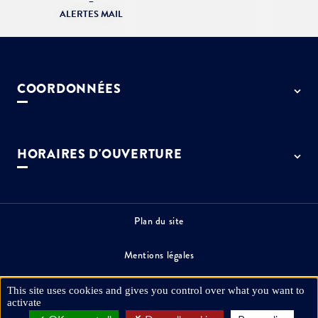
–
ALERTES MAIL
COORDONNÉES
50 rue de Paris - 77127 Lieusaint
01 64 13 55 55
HORAIRES D'OUVERTURE
contact@ville-lieusaint.fr
Lundi, mercredi, jeudi et vendredi
de 9h à 12h et de 14h à 17h30
Mardi de 14h à 17h30
Plan du site
Permanence le samedi de 9h30 à 12h
Mentions légales
Espace presse
This site uses cookies and gives you control over what you want to
activate