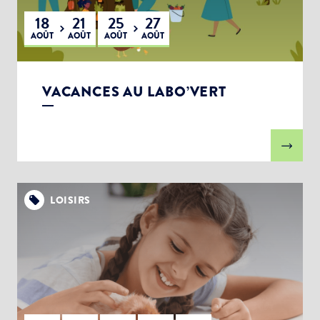
18
21
25
27
AOÛT
AOÛT
AOÛT
AOÛT
VACANCES AU LABO’VERT
LOISIRS