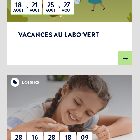
18
21
25
27
AOÛT
AOÛT
AOÛT
AOÛT
VACANCES AU LABO’VERT
LOISIRS
28
16
28
18
09