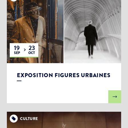
Choisissez votre abonnement :
Alertes Mail
Newsletter Culture
Newsletter Sport et Vie associative
19
23
SEP
OCT
EXPOSITION FIGURES URBAINES
CULTURE