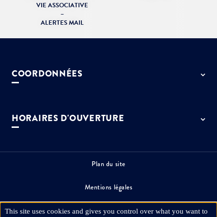
VIE ASSOCIATIVE
–
ALERTES MAIL
COORDONNÉES
50 rue de Paris - 77127 Lieusaint
01 64 13 55 55
HORAIRES D'OUVERTURE
contact@ville-lieusaint.fr
Lundi, mercredi, jeudi et vendredi
de 9h à 12h et de 14h à 17h30
Mardi de 14h à 17h30
Plan du site
Permanence le samedi de 9h30 à 12h
Mentions légales
Espace presse
This site uses cookies and gives you control over what you want to