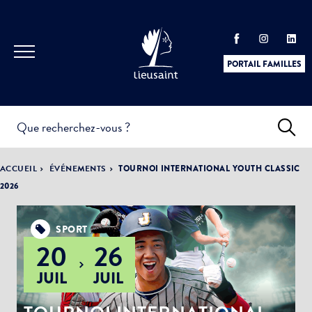
PORTAIL FAMILLES
INFOS
PRATIQUES &
ACTUALITÉS &
ACCUEIL
ÉVÉNEMENTS
TOURNOI INTERNATIONAL YOUTH CLASSIC
DÉMARCHES
ÉVÈNEMENTS
2026
SPORT
20
26
DÉMOCRATIE
LA VILLE
PARTICIPATIVE
JUIL
JUIL