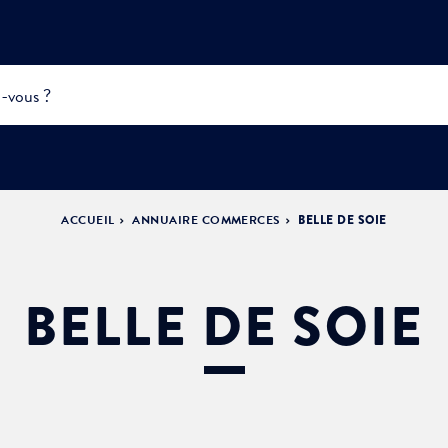
ACCUEIL
ANNUAIRE COMMERCES
BELLE DE SOIE
INFOS
PRATIQUES &
ACTUALITÉS &
DÉMOCRATIE
DÉMARCHES
ÉVÈNEMENTS
LA VILLE
PARTICIPATIVE
BELLE DE SOIE