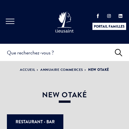
PORTAIL FAMILLES
INFOS
PRATIQUES &
ACTUALITÉS &
ACCUEIL
ANNUAIRE COMMERCES
NEW OTAKÉ
DÉMARCHES
ÉVÈNEMENTS
NEW OTAKÉ
DÉMOCRATIE
Nom de votre structure
LA VILLE
PARTICIPATIVE
RESTAURANT - BAR