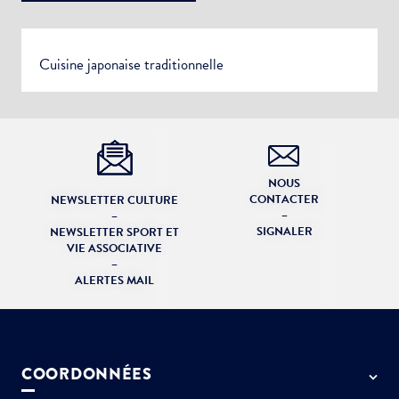
Votre adresse e-mail
Cuisine japonaise traditionnelle
Choisissez votre abonnement :
Alertes Mail
NOUS
Veuillez décrire la modification à apporter
Newsletter Culture
CONTACTER
NEWSLETTER CULTURE
–
–
Newsletter Sport et Vie associative
SIGNALER
NEWSLETTER SPORT ET
VIE ASSOCIATIVE
–
ALERTES MAIL
COORDONNÉES