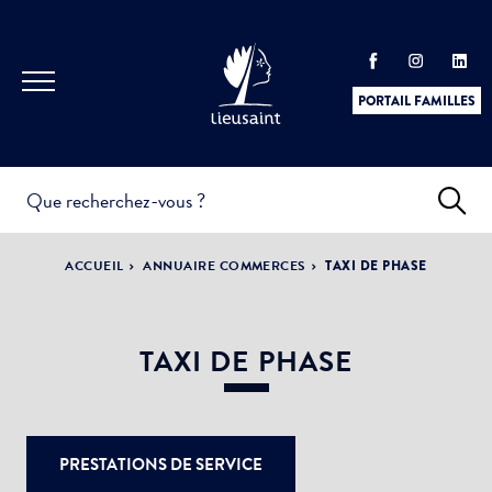
PORTAIL FAMILLES
INFOS
PRATIQUES &
ACTUALITÉS &
ACCUEIL
ANNUAIRE COMMERCES
TAXI DE PHASE
DÉMARCHES
ÉVÈNEMENTS
TAXI DE PHASE
DÉMOCRATIE
Nom de votre structure
LA VILLE
PARTICIPATIVE
PRESTATIONS DE SERVICE