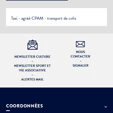
Votre adresse e-mail
Taxi - agréé CPAM - transport de colis
Choisissez votre abonnement :
Alertes Mail
NOUS
Veuillez décrire la modification à apporter
Newsletter Culture
CONTACTER
NEWSLETTER CULTURE
–
–
Newsletter Sport et Vie associative
SIGNALER
NEWSLETTER SPORT ET
VIE ASSOCIATIVE
–
ALERTES MAIL
COORDONNÉES