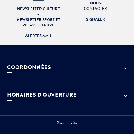
NOUS
CONTACTER
NEWSLETTER CULTURE
–
–
SIGNALER
NEWSLETTER SPORT ET
VIE ASSOCIATIVE
–
ALERTES MAIL
COORDONNÉES
50 rue de Paris - 77127 Lieusaint
01 64 13 55 55
HORAIRES D'OUVERTURE
contact@ville-lieusaint.fr
Lundi, mercredi, jeudi et vendredi
de 9h à 12h et de 14h à 17h30
Mardi de 14h à 17h30
Plan du site
Permanence le samedi de 9h30 à 12h