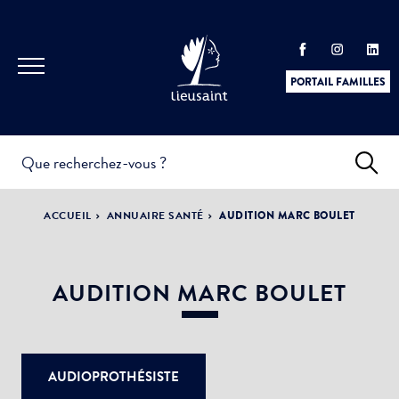
PORTAIL FAMILLES
INFOS
PRATIQUES &
ACTUALITÉS &
ACCUEIL
ANNUAIRE SANTÉ
AUDITION MARC BOULET
DÉMARCHES
ÉVÈNEMENTS
AUDITION MARC BOULET
DÉMOCRATIE
LA VILLE
PARTICIPATIVE
AUDIOPROTHÉSISTE