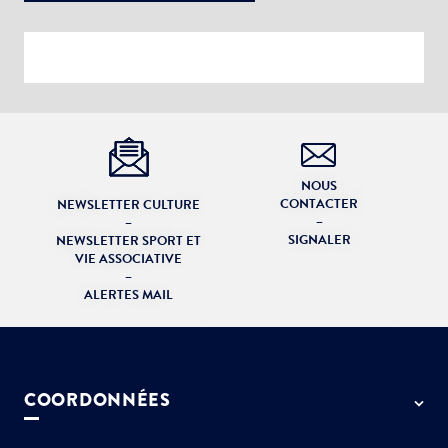
Votre adresse e-mail
Choisissez votre abonnement :
Alertes Mail
NOUS
Veuillez décrire la modification à apporter
CONTACTER
NEWSLETTER CULTURE
Newsletter Culture
–
–
SIGNALER
Newsletter Sport et Vie associative
NEWSLETTER SPORT ET
VIE ASSOCIATIVE
–
ALERTES MAIL
COORDONNÉES