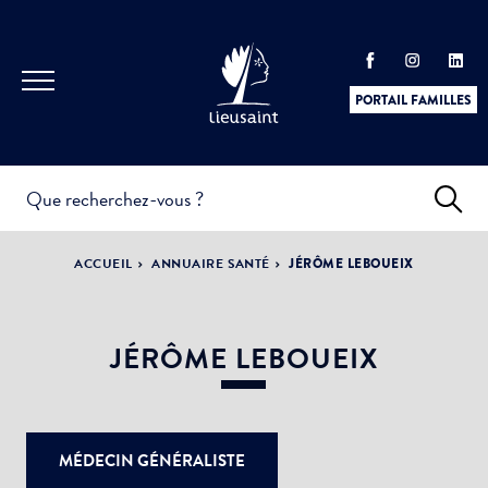
PORTAIL FAMILLES
INFOS
PRATIQUES &
ACTUALITÉS &
ACCUEIL
ANNUAIRE SANTÉ
JÉRÔME LEBOUEIX
DÉMARCHES
ÉVÈNEMENTS
JÉRÔME LEBOUEIX
DÉMOCRATIE
Nom de votre structure
LA VILLE
PARTICIPATIVE
MÉDECIN GÉNÉRALISTE