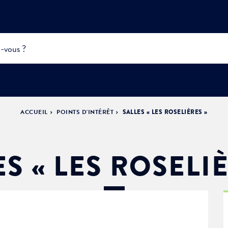
ACCUEIL
POINTS D'INTÉRÊT
SALLES « LES ROSELIÈRES »
INFOS
PRATIQUES &
ACTUALITÉS &
DÉMOCRATIE
DÉMARCHES
ÉVÈNEMENTS
LA VILLE
PARTICIPATIVE
S « LES ROSELI