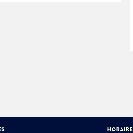
ment :
ciative
ES
HORAIRE