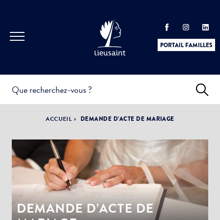
PORTAIL FAMILLES
INFOS
PRATIQUES &
ACTUALITÉS &
ACCUEIL
DEMANDE D’ACTE DE MARIAGE
DÉMARCHES
ÉVÈNEMENTS
DÉMOCRATIE
LA VILLE
PARTICIPATIVE
DEMANDE D’ACTE DE