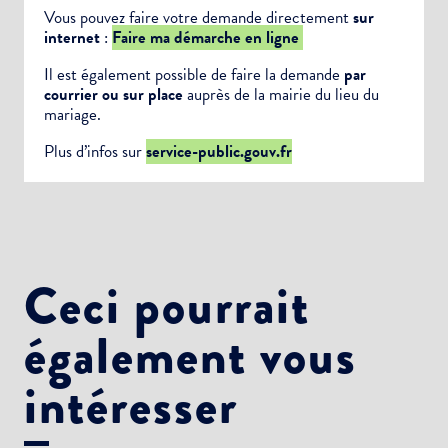
Vous pouvez faire votre demande directement
sur
internet
:
Faire ma démarche en ligne
Choisissez votre abonnement :
Il est également possible de faire la demande
par
Alertes Mail
courrier ou sur place
auprès de la mairie du lieu du
mariage.
Newsletter Culture
Newsletter Sport et Vie associative
Plus d’infos sur
service-public.gouv.fr
Ceci pourrait
également vous
intéresser