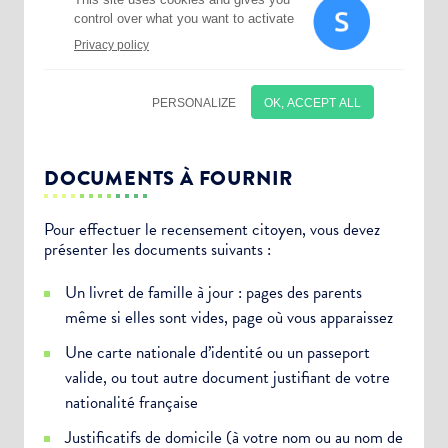
DOCUMENTS À FOURNIR
Pour effectuer le recensement citoyen, vous devez
Choisissez votre abonnement :
présenter les documents suivants :
Alertes Mail
Un livret de famille à jour : pages des parents
Newsletter Culture
même si elles sont vides, page où vous apparaissez
Newsletter Sport et Vie associative
Une carte nationale d’identité ou un passeport
valide, ou tout autre document justifiant de votre
nationalité française
Justificatifs de domicile (à votre nom ou au nom de