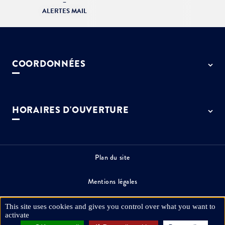
–
ALERTES MAIL
COORDONNÉES
50 rue de Paris - 77127 Lieusaint
01 64 13 55 55
HORAIRES D'OUVERTURE
contact@ville-lieusaint.fr
Lundi, mercredi, jeudi et vendredi
de 9h à 12h et de 14h à 17h30
Mardi de 14h à 17h30
Plan du site
Permanence le samedi de 9h30 à 12h
Mentions légales
Espace presse
This site uses cookies and gives you control over what you want to
activate