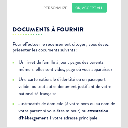
DOCUMENTS À FOURNIR
Pour effectuer le recensement citoyen, vous devez
présenter les documents suivants :
Choisissez votre abonnement :
Un livret de famille à jour : pages des parents
Alertes Mail
même si elles sont vides, page où vous apparaissez
Newsletter Culture
Une carte nationale d’identité ou un passeport
Newsletter Sport et Vie associative
valide, ou tout autre document justifiant de votre
nationalité française
Justificatifs de domicile (à votre nom ou au nom de
votre parent si vous êtes mineur) ou
attestation
d’hébergement
à votre adresse principale