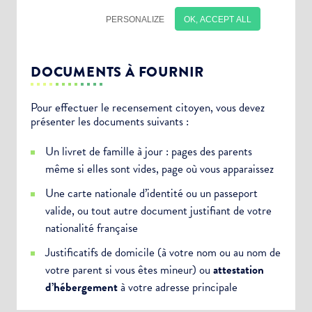
DOCUMENTS À FOURNIR
Pour effectuer le recensement citoyen, vous devez
présenter les documents suivants :
Choisissez votre abonnement :
Un livret de famille à jour : pages des parents
Alertes Mail
même si elles sont vides, page où vous apparaissez
Newsletter Culture
Une carte nationale d’identité ou un passeport
Newsletter Sport et Vie associative
valide, ou tout autre document justifiant de votre
nationalité française
Justificatifs de domicile (à votre nom ou au nom de
votre parent si vous êtes mineur) ou
attestation
d’hébergement
à votre adresse principale