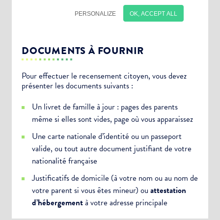
DOCUMENTS À FOURNIR
Pour effectuer le recensement citoyen, vous devez
présenter les documents suivants :
Choisissez votre abonnement :
Un livret de famille à jour : pages des parents
Alertes Mail
même si elles sont vides, page où vous apparaissez
Newsletter Culture
Une carte nationale d’identité ou un passeport
Newsletter Sport et Vie associative
valide, ou tout autre document justifiant de votre
nationalité française
Justificatifs de domicile (à votre nom ou au nom de
votre parent si vous êtes mineur) ou
attestation
d’hébergement
à votre adresse principale