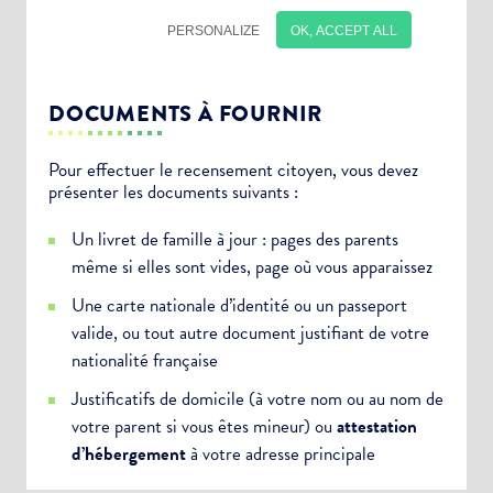
DOCUMENTS À FOURNIR
Pour effectuer le recensement citoyen, vous devez
présenter les documents suivants :
Choisissez votre abonnement :
Un livret de famille à jour : pages des parents
Alertes Mail
même si elles sont vides, page où vous apparaissez
Newsletter Culture
Une carte nationale d’identité ou un passeport
Newsletter Sport et Vie associative
valide, ou tout autre document justifiant de votre
nationalité française
Justificatifs de domicile (à votre nom ou au nom de
votre parent si vous êtes mineur) ou
attestation
d’hébergement
à votre adresse principale