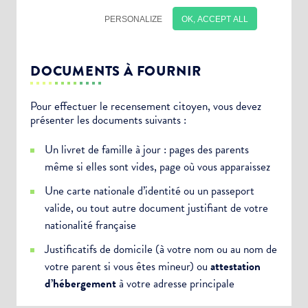
DOCUMENTS À FOURNIR
Pour effectuer le recensement citoyen, vous devez
présenter les documents suivants :
Choisissez votre abonnement :
Un livret de famille à jour : pages des parents
Alertes Mail
même si elles sont vides, page où vous apparaissez
Newsletter Culture
Une carte nationale d’identité ou un passeport
Newsletter Sport et Vie associative
valide, ou tout autre document justifiant de votre
nationalité française
Justificatifs de domicile (à votre nom ou au nom de
votre parent si vous êtes mineur) ou
attestation
d’hébergement
à votre adresse principale