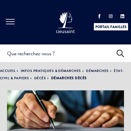
PORTAIL FAMILLES
INFOS
PRATIQUES &
ACTUALITÉS &
ACCUEIL
INFOS PRATIQUES & DÉMARCHES
DÉMARCHES
ÉTAT-
DÉMARCHES
ÉVÈNEMENTS
CIVIL & PAPIERS
DÉCÈS
DÉMARCHES DÉCÈS
DÉMOCRATIE
LA VILLE
PARTICIPATIVE