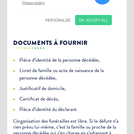
DOCUMENTS À FOURNIR
Pièce d’identité de la personne décédée,
Livret de famille ou acte de naissance de la
personne décédée,
Justificatif de domicile,
Certificat de décès,
Choisissez votre abonnement :
Pièce d’identité du déclarant.
Alertes Mail
L’organisation des funérailles est libre. Si le défunt n’a
rien prévu lui-même, c’est la famille ou proche de la
Newsletter Culture
personne décédée qui s’en charge en s’adressant à