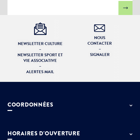
NOUS
CONTACTER
NEWSLETTER CULTURE
–
–
SIGNALER
NEWSLETTER SPORT ET
VIE ASSOCIATIVE
–
ALERTES MAIL
COORDONNÉES
50 rue de Paris - 77127 Lieusaint
01 64 13 55 55
HORAIRES D'OUVERTURE