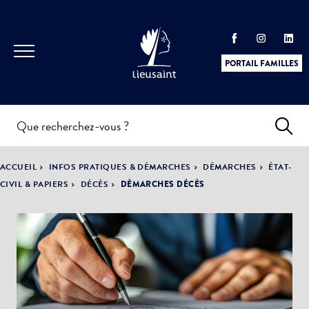
PORTAIL FAMILLES
INFOS
PRATIQUES &
ACTUALITÉS &
ACCUEIL
INFOS PRATIQUES & DÉMARCHES
DÉMARCHES
ÉTAT-
DÉMARCHES
ÉVÈNEMENTS
CIVIL & PAPIERS
DÉCÈS
DÉMARCHES DÉCÈS
DÉMOCRATIE
LA VILLE
PARTICIPATIVE